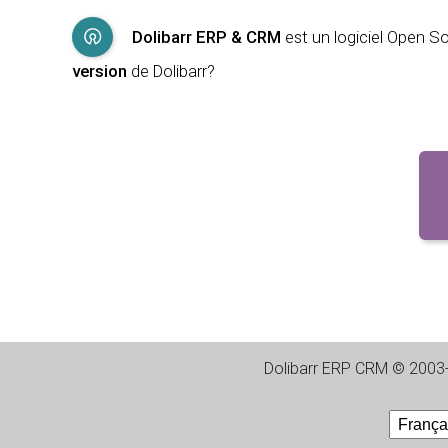
Dolibarr ERP & CRM
est un logiciel Open 
version
de Dolibarr?
Dolibarr ERP CRM
©
2003