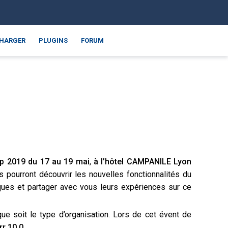
CHARGER
PLUGINS
FORUM
p 2019 du 17 au 19 mai
,
à l’hôtel CAMPANILE Lyon
 pourront découvrir les nouvelles fonctionnalités du
ues et partager avec vous
leurs
expérience
s
sur ce
que soit le
type d’organisation.
L
ors de cet
évent
de
rr 10.0.