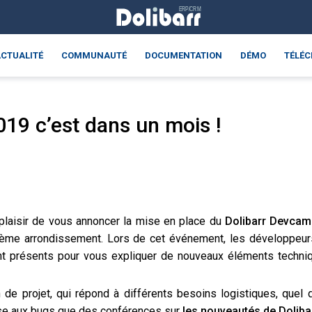
CTUALITÉ
COMMUNAUTÉ
DOCUMENTATION
DÉMO
TÉLÉ
19 c’est dans un mois !
 plaisir de vous annoncer la mise en place du
D
olibarr Devcam
ème arrondissement. Lors de cet
événement,
les développeurs
nt présent
s
pour vous
expliquer
de nouveaux éléments techniq
n de projet, qui
répond à différents besoins logistiques, quel 
sse aux bugs que des conférence
s
sur
les nouveautés de
D
oliba