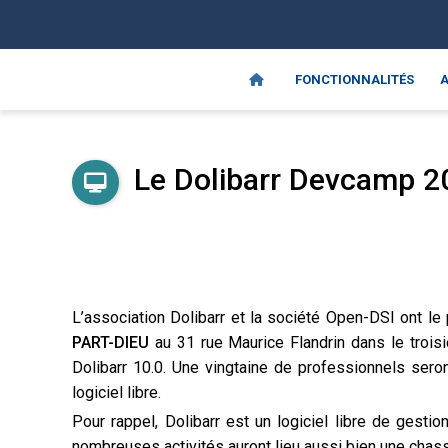
FONCTIONNALITÉS
A
Le Dolibarr Devcamp 20
L’
association Dolibarr et la société Open-DSI
ont le
PART-DIEU
au 31 rue Maurice Flandrin dans le trois
i
Dolibarr 10.0. Une vingtaine de professionnels sero
logiciel libre.
Pour rappel,
Dolibarr est un logiciel libre de gestio
nombreuses activités auront lieu aussi bien une cha