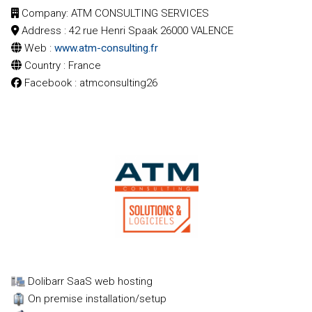
Company
: ATM CONSULTING SERVICES
Address
: 42 rue Henri Spaak 26000 VALENCE
Web
:
www.atm-consulting.fr
Country
: France
Facebook
: atmconsulting26
Clients de la marketplace
Clients privilégiés
marketplace (adhérent 10 %)
Dolibarr SaaS web hosting
On premise installation/setup