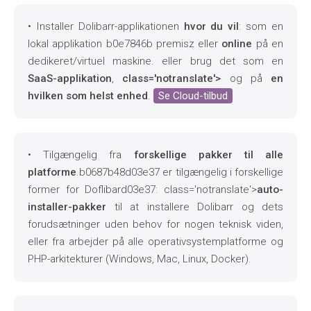
• Installer Dolibarr-applikationen
hvor du vil
: som en
lokal applikation b0e7846b premisz
eller
online
på en
dedikeret/virtuel maskine. eller brug det som en
SaaS-applikation
,
class='notranslate'>
og på
en
hvilken som helst enhed
.
Se Cloud-tilbud
• Tilgængelig fra
forskellige pakker til alle
platforme
.b0687b48d03e37 er tilgængelig i forskellige
former for Doflibard03e37: class='notranslate'>
auto-
installer-pakker
til at installere Dolibarr og dets
forudsætninger uden behov for nogen teknisk viden,
eller fra
arbejder på alle operativsystemplatforme og
PHP-arkitekturer (Windows, Mac, Linux, Docker).