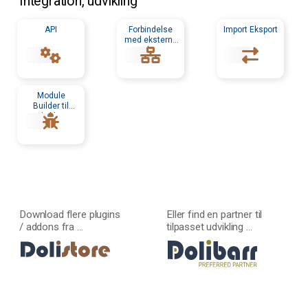
Integration, udvikling
API
Forbindelse
Import Eksport
med eksterne
værktøjer
Module
Builder til
udviklere
Download flere plugins
Eller find en partner til
/ addons fra ...
tilpasset udvikling ...