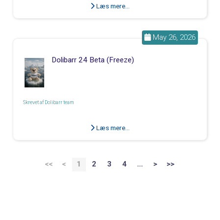
Læs mere...
May 26, 2026
Dolibarr 24 Beta (Freeze)
Skrevet af
Dolibarr team
Læs mere...
<<
<
1
2
3
4
...
>
>>